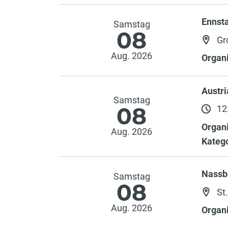
Ennst
Samstag
08
Gr
Aug. 2026
Organi
Austri
Samstag
08
12:
Organi
Aug. 2026
Katego
Nassb
Samstag
08
St
Aug. 2026
Organi