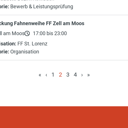
rie:
Bewerb & Leistungsprüfung
ckung Fahnenweihe FF Zell am Moos
ll am Moos
17:00 bis 23:00
sation:
FF St. Lorenz
rie:
Organisation
«
‹
1
2
3
4
›
»
(current)