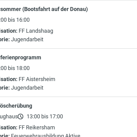
rsommer (Bootsfahrt auf der Donau)
00 bis 16:00
sation:
FF Landshaag
rie:
Jugendarbeit
rferienprogramm
00 bis 18:00
sation:
FF Aistersheim
rie:
Jugendarbeit
löscherübung
ughaus
13:00 bis 17:00
sation:
FF Reikersham
rie:
Feuerwehrausbildung Aktive