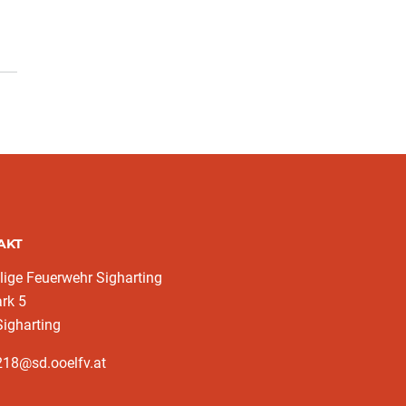
AKT
llige Feuerwehr Sigharting
rk 5
igharting
218@sd.ooelfv.at