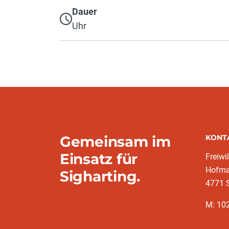
Dauer
Uhr
Gemeinsam im
KONT
Einsatz für
Freiwi
Hofma
Sigharting.
4771 S
M: 10